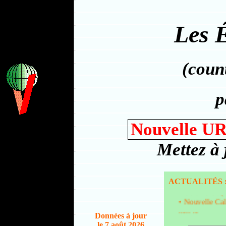
Les É
(count
p
Nouvelle U
Mettez à 
ACTUALITÉS 
• Colombie : (7
• Nouvelle Cal
...... ...
Données à jour
• Bénin : (30/7
le 7 août 2026