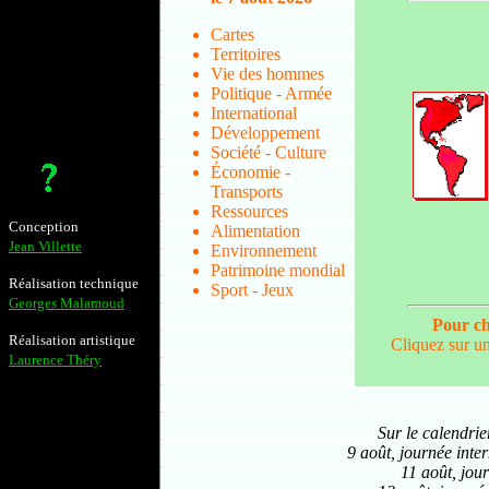
• Pérou : (28/7/
• patrimoine mo
Cartes
...
Territoires
Vie des hommes
Politique - Armée
International
Développement
Société - Culture
Économie -
Transports
Ressources
Conception
Alimentation
Jean Villette
Environnement
Patrimoine mondial
Réalisation technique
Sport - Jeux
Georges Malamoud
Pour ch
Réalisation artistique
Cliquez sur un
Laurence Théry
Sur le calendrie
9 août, journée inte
11 août, jou