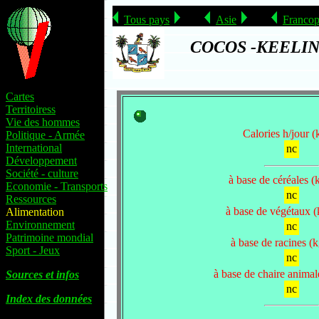
Tous pays
Asie
Francop
COCOS -KEELING
Cartes
Territoiress
Vie des hommes
Calories h/jour (k
Politique - Armée
International
nc
Développement
Société - culture
à base de céréales (
Economie - Transports
nc
Ressources
à base de végétaux (
Alimentation
Environnement
nc
Patrimoine mondial
à base de racines (k
Sport - Jeux
nc
à base de chaire animal
Sources et infos
nc
Index des données