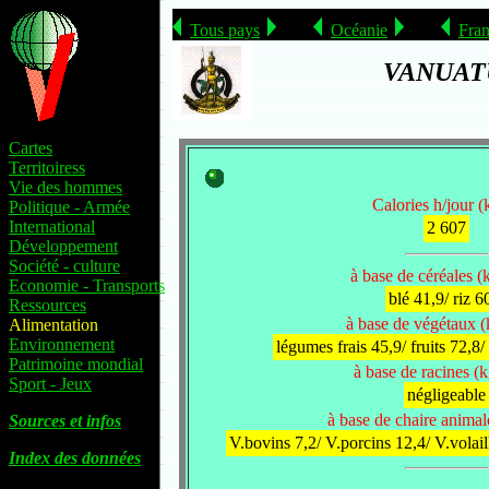
Tous pays
Océanie
Fra
VANUAT
Cartes
Territoiress
Vie des hommes
Calories h/jour (k
Politique - Armée
International
2 607
Développement
Société - culture
à base de céréales (
Economie - Transports
blé 41,9/ riz 6
Ressources
à base de végétaux (
Alimentation
Environnement
légumes frais 45,9/ fruits 72,8
Patrimoine mondial
à base de racines (k
Sport - Jeux
négligeable
à base de chaire animal
Sources et infos
V.bovins 7,2/ V.porcins 12,4/ V.volail
Index des données