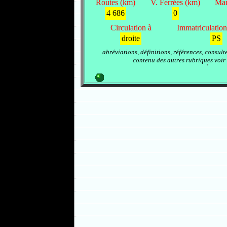
Routes (km)
V. Ferrées (km)
Mar
4 686
0
Circulation à
Immatriculation 
droite
PS
abréviations, définitions, références, consult
contenu des autres rubriques voir