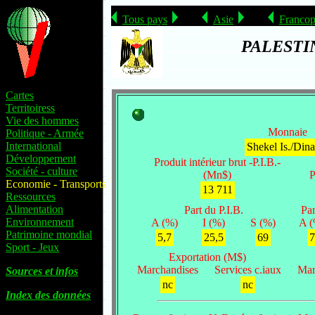
Tous pays
Asie
Francop
PALESTI
Cartes
Territoiress
Vie des hommes
Monnaie
Politique - Armée
International
Shekel Is./Dina
Développement
Produit intérieur brut -P.I.B.-
Société - culture
(Mn$)
P
Economie - Transports
13 711
Ressources
Alimentation
Part du P.I.B.
Par
Environnement
A (%)
I (%)
S (%)
A (
Patrimoine mondial
5,7
25,5
69
7
Sport - Jeux
Exportation (M$)
Marchandises
Services c.iaux
Mar
Sources et infos
nc
nc
Index des données