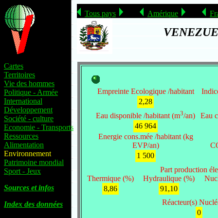
Tous pays
Amérique
Fr
VENEZUE
Cartes
Territoires
Vie des hommes
Empreinte Ecologique /habitant
Indic
Politique - Armée
International
2,28
Développement
3
Eau disponible /habitant (m
/an)
Eau c
Société - culture
46 964
Economie - Transports
Ressources
Energie cons.mée /habitant (kg
Alimentation
EVP/an)
CO
Environnement
1 500
Patrimoine mondial
Part production élec
Sport - Jeux
Thermique (%)
Hydraulique (%)
Nucl
Sources et infos
8,86
91,10
Réacteur(s) Nucléa
Index des données
0