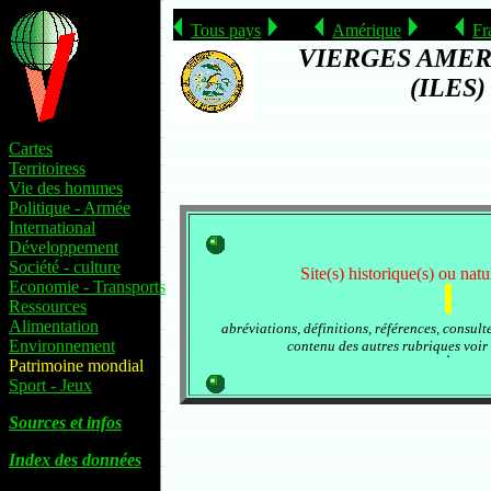
Tous pays
Amérique
Fr
VIERGES AMER
(ILES)
Cartes
Territoiress
Vie des hommes
Politique - Armée
International
Développement
Société - culture
Site(s) historique(s) ou natur
Economie - Transports
Ressources
Alimentation
abréviations, définitions, références, consult
Environnement
contenu des autres rubriques voir
Patrimoine mondial
Sport - Jeux
Sources et infos
Index des données