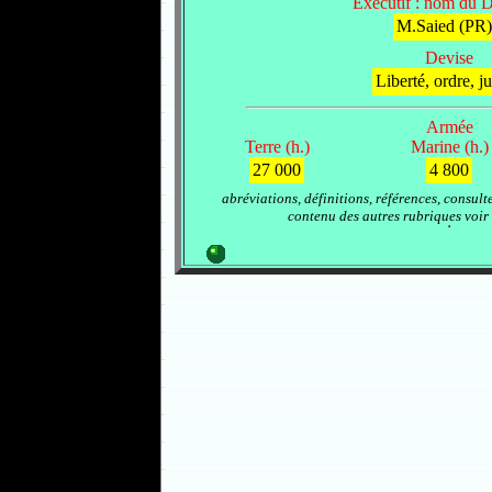
Exécutif : nom du D
M.Saied (PR)
Devise
Liberté, ordre, ju
Armée
Terre (h.)
Marine (h.)
27 000
4 800
abréviations, définitions, références, consult
contenu des autres rubriques voir