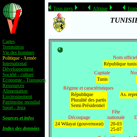
Tous pays
Afrique
Fran
TUNISI
Cartes
Territoiress
Vie des hommes
Nom officie
Politique - Armée
International
République tunis
Développement
Capitale
Nom
Société - culture
Tunis
Economie - Transports
Ressources
Régime et caractéristiques
Alimentation
République
As. repr
Environnement
Pluralité des partis
Patrimoine mondial
Semi-Présidentiel
Sport - Jeux
Fête
Découpage
nationale
D
Sources et infos
24 Wilayat (gouvernorat)
20-03
Index des données
25-07