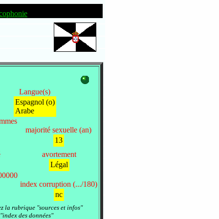
cophonie
Langue(s)
Espagnol (o)
Arabe
femmes
majorité sexuelle (an)
13
é
avortement
Légal
100000
index corruption (.../180)
nc
ez la rubrique "sources et infos"
 "index des données"