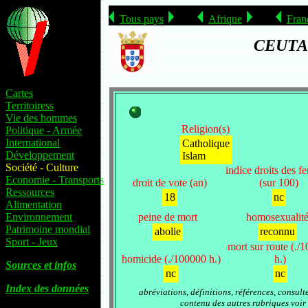
Tous pays
Afrique
Fran
CEUTA
Cartes
Territoiress
Vie des hommes
Religion(s)
Politique - Armée
International
Catholique
Développement
Islam
Société - Culture
indice droits des 
Economie - Transports
droit de vote (an)
(sur 100)
Ressources
18
nc
Alimentation
Environnement
peine de mort
homosexualit
Patrimoine mondial
abolie
reconnu
Sport - Jeux
mort sur route (./
homicide (./100000 h.)
h.)
Sources et infos
nc
nc
Index des données
abréviations, définitions, références, consult
contenu des autres rubriques voir