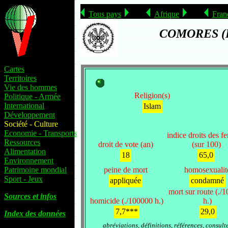
Tous pays
Afrique
Fran
COMORES (
Cartes
Territoires
Vie des hommes
Religion(s)
Politique - Armée
International
Islam
Développement
Société - Culture
Economie - Transports
indice droits des 
Ressources
droit de vote (an)
(sur 100)
Alimentation
18
65,0
Environnement
Patrimoine mondial
peine de mort
homosexualit
Sport - Jeux
appliquée
condamné
mort sur route (./
Sources et infos
homicide (./100000 h.)
h.)
7,7***
29,0
Index des données
abréviations, définitions, références, consult