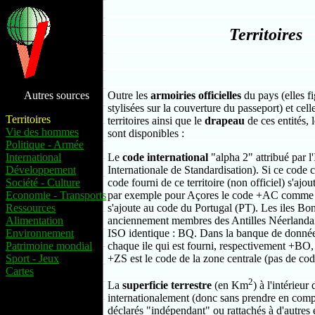
Territoires
Autres sources
Outre les
armoiries officielles
du pays (elles f
stylisées sur la couverture du passeport) et cell
Territoires
territoires ainsi que le
drapeau
de ces entités, 
Vie des hommes
sont disponibles :
Politique - Armée
International
Le
code international
"alpha 2" attribué par l
Développement
Internationale de Standardisation). Si ce code
Société - Culture
code fourni de ce territoire (non officiel) s'ajo
Economie - Transports
par exemple pour Açores le code +AC comme
Ressources
s'ajoute au code du Portugal (PT). Les iles Bo
Alimentation
anciennement membres des Antilles Néerlandai
Environnement
ISO identique : BQ. Dans la banque de données 
Patrimoine mondial
chaque ile qui est fourni, respectivement +B
Sport - Jeux
+ZS est le code de la zone centrale (pas de code
Cartes
2
La
superficie terrestre
(en Km
) à l'intérieu
internationalement (donc sans prendre en compte
déclarés "indépendant" ou rattachés à d'autres é