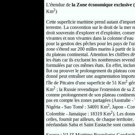
L'étendue de
la Zone économique exclusive 
2
Km
)
Cette superficie maritime prend autant d'impor
terrestre. La convention sur le droit de la mer 
droit souverain d'explorer et d'exploiter, conser
vivantes et non vivantes dans la colonne d'eau 
pour la gestion des pêches pour les pays de l'
zone s'étend sur 200 milles marins à partir de 
du plateau continental. Attention les chiffres d
les états car ils excluent les nombreuses reven
formulées par ces mêmes états. En effet, inclure
îlot ou prouver le prolongement du plateau cont
donné peut entraîner une augmentation import
2
l'île de Pitcairn d'une superficie de 51 Km
gén
2
Km
; la Russie revendique l'extension de sa 
comme prolongement de son plateau continental
pas en compte les zones partagées (Australie -
2
Nigéria - Sao Tomé : 34691 Km
, Japon - Co
2
Colombie - Jamaïque : 18319 Km
). Les donn
celles, fournit par ailleurs, de chaque territoire
néerlandais Saba et Saint Eustache sont cumul
Source : VLIZ Maritime Boundaries Geodataba