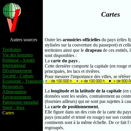
Cartes
Autres sources
Outre les
armoiries officielles
du pays (elles f
stylisées sur la couverture du passeport) et cell
Territoires
territoires ainsi que le
drapeau
de ces entités, 
Vie des hommes
sont disponibles :
Politique - Armée
La
carte du pays
,
International
Cette dernière comporte la capitale (en rouge et
Développement
principales, les lacs et rivières.
Société - Culture
Pour mesurer l'importance des villes, se référer
Economie - Transports
Ressources
La
longitude et la latitude de la capitale
(en o
Alimentation
données sont les seules, contrairement au centr
Environnement
(fournies ailleurs) qui ne sont pas sujettes à ca
Patrimoine mondial
La
carte de positionnement
,
Sport - Jeux
Elle figure dans un des coin de la carte du pays,
Cartes
pays (encadré et teinté en rouge) sur son contine
continents sont à la même échelle. De ce fait l'
regroupés.