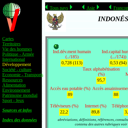
Tous pays
Asie
Francop
INDONÉS
Cartes
Territoires
Vie des hommes
Ind.dév.ment humain
Ind.capital hu
Politique - Armée
(../185)
(.../174))
International
0,728 (113)
0,53 (94)
Développement
Taux alphabétisation
Société - culture
(%)
M
Economie - Transports
Ressources
95,7
Alimentation
Accès eau potable (%)
Accès assainisseme
Environnement
89
88
Patrimoine mondial
Sport - Jeux
Téléviseurs (%)
Internet (%)
Téléphon
Sources et infos
22,2
89,8
3
Index des données
abréviations, définitions, références, consult
contenu des autres rubriques voir