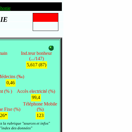
honie
IE
main
Ind.teur bonheur
(.../147)
5,617 (87)
édecins (‰)
0,46
nt (% )
Accès electricité (%)
99,4
Téléphone Mobile
e Fixe (%)
(%)
,26*
123
ez la rubrique "sources et infos"
 "index des données"