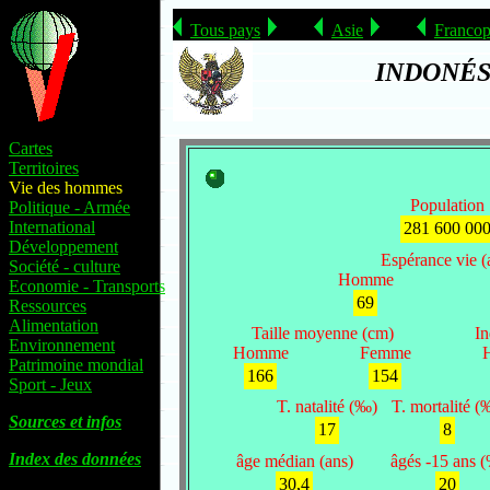
Tous pays
Asie
Francop
INDONÉS
Cartes
Territoires
Vie des hommes
Population
Politique - Armée
International
281 600 00
Développement
Espérance vie (
Société - culture
Homme
Economie - Transports
69
Ressources
Alimentation
Taille moyenne (cm)
In
Environnement
Homme
Femme
Patrimoine mondial
166
154
Sport - Jeux
T. natalité (‰)
T. mortalité (
Sources et infos
17
8
Index des données
âge médian (ans)
âgés -15 ans 
30,4
20