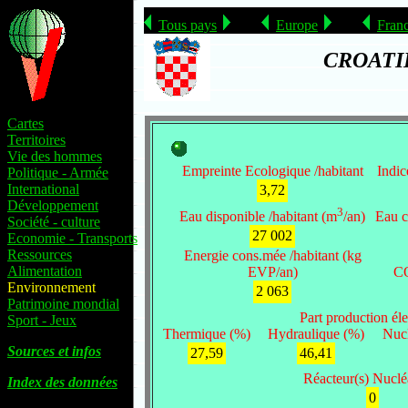
Tous pays
Europe
Fran
CROATI
Cartes
Territoires
Vie des hommes
Empreinte Ecologique /habitant
Indic
Politique - Armée
International
3,72
Développement
3
Eau disponible /habitant (m
/an)
Eau c
Société - culture
27 002
Economie - Transports
Ressources
Energie cons.mée /habitant (kg
Alimentation
EVP/an)
CO
Environnement
2 063
Patrimoine mondial
Part production élec
Sport - Jeux
Thermique (%)
Hydraulique (%)
Nucl
Sources et infos
27,59
46,41
Réacteur(s) Nucléa
Index des données
0