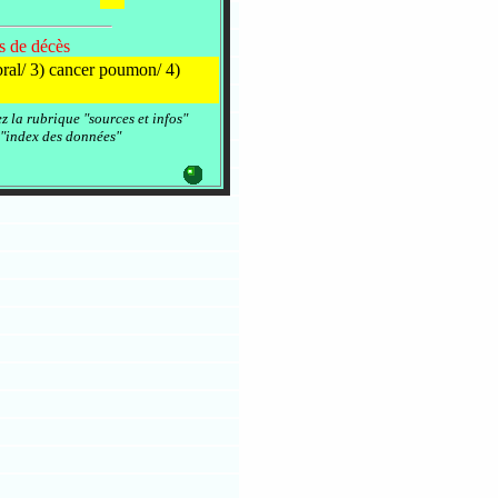
es de décès
bral/ 3) cancer poumon/ 4)
ez la rubrique "sources et infos"
 "index des données"