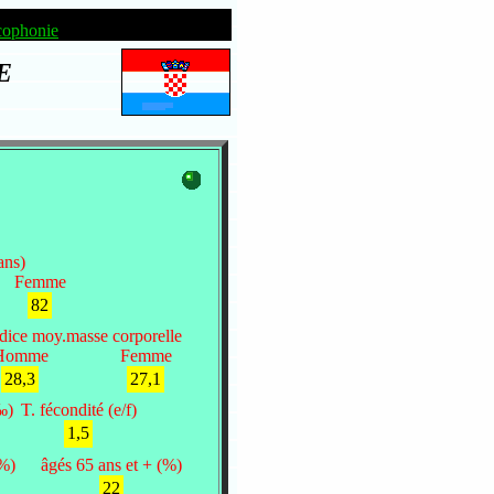
cophonie
E
ans)
Femme
82
dice moy.masse corporelle
Homme
Femme
28,3
27,1
‰)
T. fécondité (e/f)
1,5
(%)
âgés 65 ans et + (%)
22