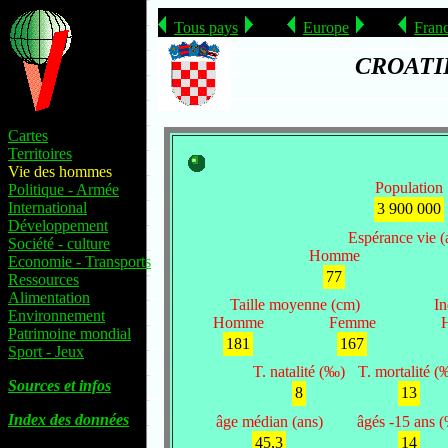
Tous pays
Europe
Fran
CROATI
Cartes
Territoires
Vie des hommes
Population
Politique - Armée
International
3 900 000
Développement
Espérance vie (
Société - culture
Homme
Economie - Transports
77
Ressources
Alimentation
Taille moyenne (cm)
In
Environnement
Homme
Femme
Patrimoine mondial
181
167
Sport - Jeux
T. natalité (‰)
T. mortalité (
Sources et infos
8
13
Index des données
âge médian (ans)
âgés -15 ans 
45,3
14