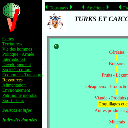
Tous pays
Amérique
Fr
TURKS ET CAICO
Cartes
Territoiress
Vie des hommes
Céréales
Politique - Armée
International
Boissons
Développement
Société - culture
Economie - Transports
Fruits - Légu
Ressources
Alimentation
Oléagineux - Production
Environnement
Patrimoine mondial
Viande - Produits
Sport - Jeux
Coquillages et c
Sources et infos
Autres produits ag
Index des données
Minerais