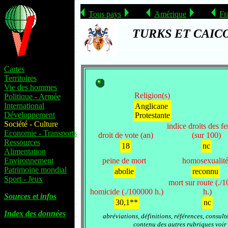
Tous pays
Amérique
Fr
TURKS ET CAICO
Cartes
Territoires
Vie des hommes
Religion(s)
Politique - Armée
International
Anglicane
Développement
Protestante
Société - Culture
indice droits des 
Economie - Transports
droit de vote (an)
(sur 100)
Ressources
18
nc
Alimentation
Environnement
peine de mort
homosexualit
Patrimoine mondial
abolie
reconnu
Sport - Jeux
mort sur route (./
homicide (./100000 h.)
h.)
Sources et infos
30,1**
nc
Index des données
abréviations, définitions, références, consult
contenu des autres rubriques voir