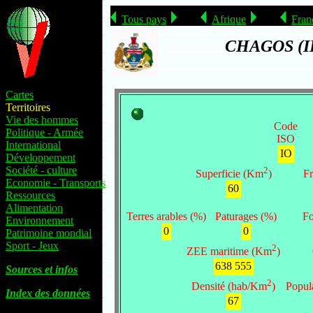
Tous pays
Afrique
Fran
CHAGOS (I
Cartes
Territoires
Vie des hommes
Code
Politique - Armée
ISO
International
IO
Développement
Société - culture
2
Fr
Superficie (Km
)
Economie - Transports
60
Ressources
Alimentation
Terres arables (%)
Paturages (%)
Fo
Environnement
0
0
Patrimoine mondial
Sport - Jeux
2
ZEE maritime (Km
)
638 555
Sources et infos
2
Popul
Densité (hab/Km
)
Index des données
67