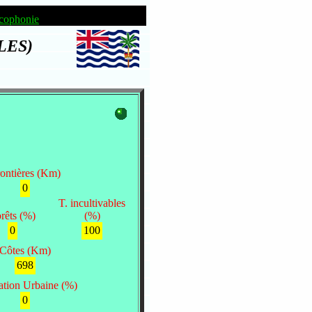
cophonie
LES)
ontières (Km)
0
T. incultivables
rêts (%)
(%)
0
100
Côtes (Km)
698
ation Urbaine (%)
0