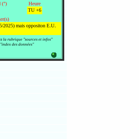
 (°)
Heure
TU +6
er(s)
05/2025) mais oppositon E.U.
ez la rubrique "sources et infos"
 "index des données"