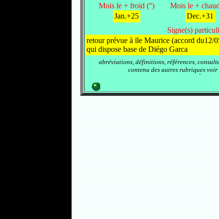
Mois le + froid (°)
Mois le + chaud
Jan.+25
Dec.+31
Signe(s) particuli
retour prévue à ïle Maurice (accord du12/
qui dispose base de Diégo Garca
abréviations, définitions, références, consult
contenu des autres rubriques voir